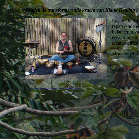
Ontdek de transformerende kracht van Klank Healing bi
Laat de harmo
repeterende e
balanceren va
ervaart niet a
creativiteit 
Momenteel sta
Ja ik kom naar een concert