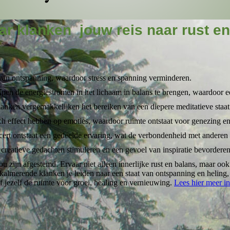
r klanken jouw reis naar rust e
 van ontspanning, waardoor stress en spanning verminderen.
elpen de energiestromen in het lichaam in balans te brengen, waardoor 
anken vergemakkelijken het bereiken van een diepere meditatieve staat
h effect hebben op emoties, waardoor ruimte ontstaat voor genezing en 
ert ontstaat een gedeelde ervaring, wat de verbondenheid met anderen v
creatieve gedachten stimuleren en een gevoel van inspiratie bevorderen
u zijn afgestemd. Ervaar niet alleen innerlijke rust en balans, maar ook
almerende klanken je leiden naar een staat van ontspanning en heling, w
jezelf de ruimte voor groei, healing en vernieuwing.
Lees hier meer i