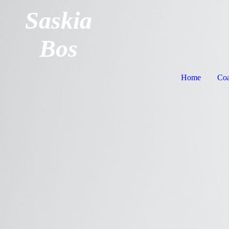
Saskia
Bos
Home
Coa