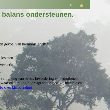
n balans ondersteunen.
een gevoel van harmonie ontstaat.
.
loslaten.
ersterkt.
.
 verlichting van stress, bevordering van emotioneel
aar elke trilling bijdraagt aan je fysieke, mentale en
nfo over klankhealing