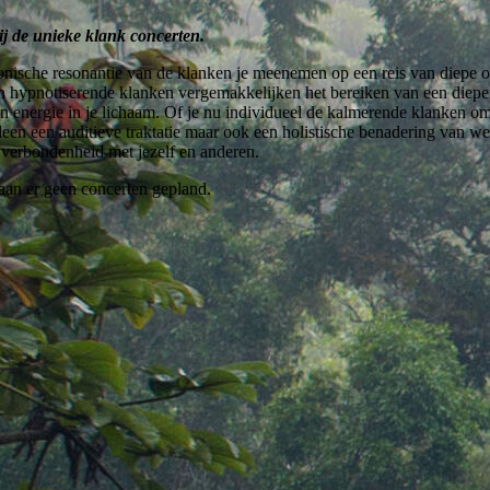
j de unieke klank concerten.
nische resonantie van de klanken je meenemen op een reis van diepe o
n hypnotiserende klanken vergemakkelijken het bereiken van een diepere m
n energie in je lichaam. Of je nu individueel de kalmerende klanken oma
lleen een auditieve traktatie maar ook een holistische benadering van welz
en verbondenheid met jezelf en anderen.
an er geen concerten gepland.