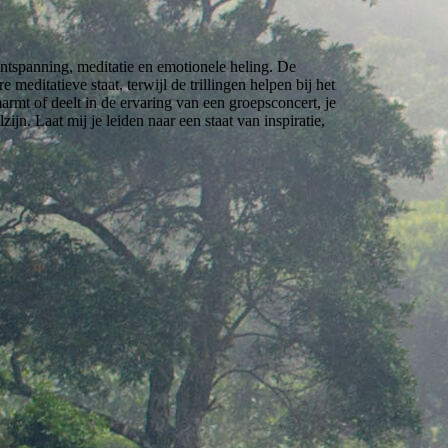
ntspanning, meditatie en emotionele heling. De
editatieve staat, terwijl de trillingen helpen bij het
rmt of deelt in de ervaring van een groepsconcert, je
ijn. Laat mij je leiden naar een staat van inspiratie,