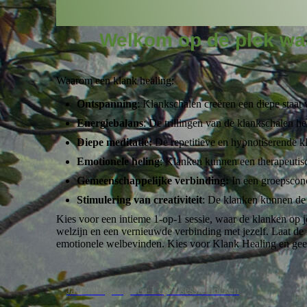
Welkom op de plek waa
Waarom een klank healing:
Ontspanning
: Klankschalen creëren een diepe staat
Energiebalans
: De trillingen van de klankschalen h
Diepe meditatie:
De repetitieve en hypnotiserende kl
Emotionele heling
: Klanken kunnen een therapeutisc
Gemeenschappelijke verbinding:
In een groepsconc
Stimulering van creativiteit
: De klanken kunnen de 
Kies voor een intieme 1-op-1 sessie, waar de klanken op jo
welzijn en een vernieuwde verbinding met jezelf. Laat de k
emotionele welbevinden. Kies voor Klank Healing en geef 
Ja ik wil graag een 1 op 1 sessie boeken